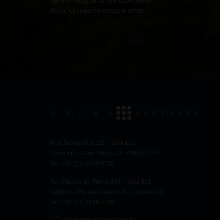
Sem in feugiat id dui bibendum.
Nunc ut mauris congue amet. .
Rua Tabapuã, 1123 – Sala 111
Itaim Bibi – São Paulo, SP – 04533 014
Tel: +55 (11) 3039 5720
Av. Ataulfo de Paiva, 204 – Sala 801
Leblon – Rio de Janeiro, RJ – 22440 033
Tel: +55 (21) 2196 7200
ri@angrapartners.com.br