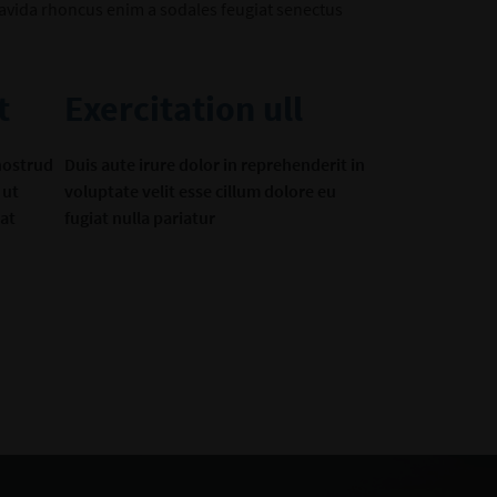
avida rhoncus enim a sodales feugiat senectus
t
Exercitation ull
nostrud
Duis aute irure dolor in reprehenderit in
 ut
voluptate velit esse cillum dolore eu
at
fugiat nulla pariatur