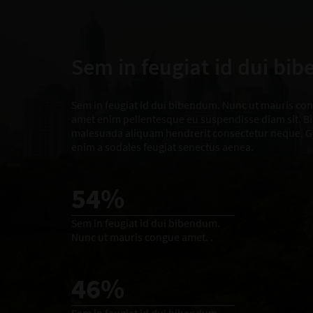
Sem in feugiat id dui bi
Sem in feugiat id dui bibendum. Nunc ut mauris cong
amet enim pellentesque eu suspendisse diam sit. 
malesuada aliquam hendrerit consectetur neque. G
enim a sodales feugiat senectus aenea.
54%
Sem in feugiat id dui bibendum.
Nunc ut mauris congue amet. .
46%