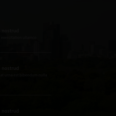
s nostrud
 exercitation ullamco
s nostrud
is at urna est bibendum nulla
s nostrud